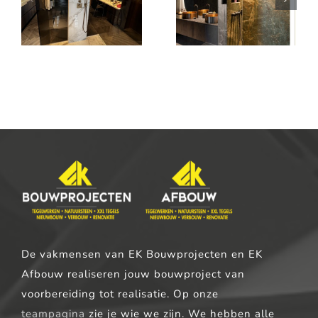
1200 x 1200
Penthouse –
 –
tegels – ‘s-
Eindhoven
Hertogenbos
De vakmensen van EK Bouwprojecten en EK
Afbouw realiseren jouw bouwproject van
voorbereiding tot realisatie. Op onze
teampagina
zie je wie we zijn. We hebben alle