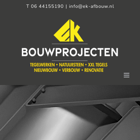
Ga
T 06 44155190
|
info@ek-afbouw.nl
naar
inhoud