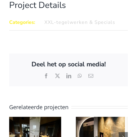
Project Details
Categories:
XXL-tegelwerken & Specials
Deel het op social media!
Facebook
X
LinkedIn
WhatsApp
E-
mail
Gerelateerde projecten
Badkamer
Tegelwerk